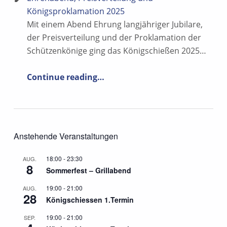
i
h
Königsproklamation 2025
o
Mit einem Abend Ehrung langjähriger Jubilare,
t
n
der Preisverteilung und der Proklamation der
e
Schützenkönige ging das Königschießen 2025…
n
“Ehrenabend, Preisverteilung und Königsproklamation 2025”
Continue reading
…
,
N
a
v
Anstehende Veranstaltungen
i
18:00
-
23:30
AUG.
8
g
Sommerfest – Grillabend
a
19:00
-
21:00
AUG.
28
Königschiessen 1.Termin
t
19:00
-
21:00
SEP.
i