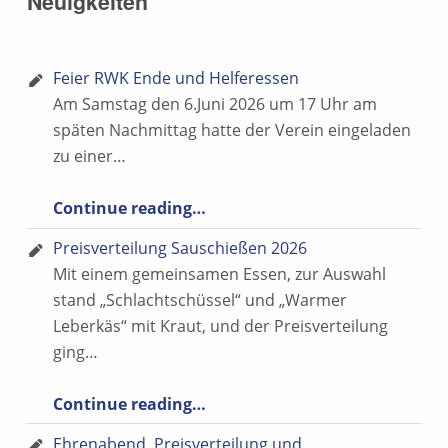
Neuigkeiten
i
S
c
u
h
Feier RWK Ende und Helferessen
c
t
Am Samstag den 6.Juni 2026 um 17 Uhr am
h
e
späten Nachmittag hatte der Verein eingeladen
e
zu einer…
n
u
-
“Feier RWK Ende und Helferessen”
Continue reading
…
n
N
Preisverteilung Sauschießen 2026
d
a
Mit einem gemeinsamen Essen, zur Auswahl
v
A
stand „Schlachtschüssel“ und „Warmer
i
n
Leberkäs“ mit Kraut, und der Preisverteilung
g
ging…
s
a
“Preisverteilung Sauschießen 2026”
i
Continue reading
…
t
c
Ehrenabend, Preisverteilung und