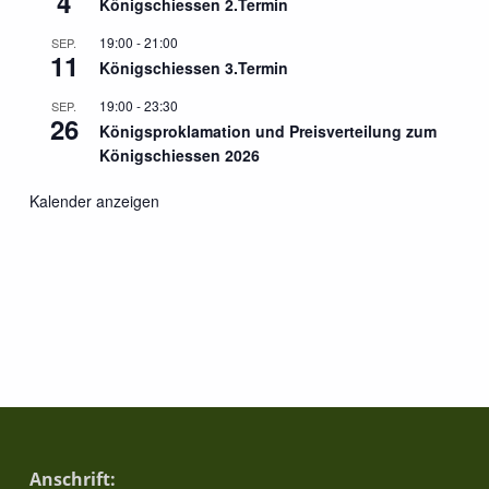
4
Königschiessen 2.Termin
o
19:00
-
21:00
SEP.
11
n
Königschiessen 3.Termin
19:00
-
23:30
SEP.
26
Königsproklamation und Preisverteilung zum
Königschiessen 2026
Kalender anzeigen
Anschrift: