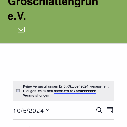
Groschlattengrün
e.V.
E-Mail
Keine Veranstaltungen für 5. Oktober 2024 vorgesehen.
Hier geht es zu den
nächsten bevorstehenden
Veranstaltungen
.
V
V
10/5/2024
SUCHE
TAG
e
e
Datum
wählen.