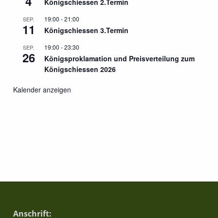
4
Königschiessen 2.Termin
o
19:00
-
21:00
SEP.
11
n
Königschiessen 3.Termin
19:00
-
23:30
SEP.
26
Königsproklamation und Preisverteilung zum
Königschiessen 2026
Kalender anzeigen
Anschrift: