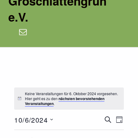
Groschlattengrün
e.V.
E-Mail
Keine Veranstaltungen für 6. Oktober 2024 vorgesehen.
Hier geht es zu den
nächsten bevorstehenden
Veranstaltungen
.
V
V
10/6/2024
SUCHE
TAG
e
e
Datum
wählen.