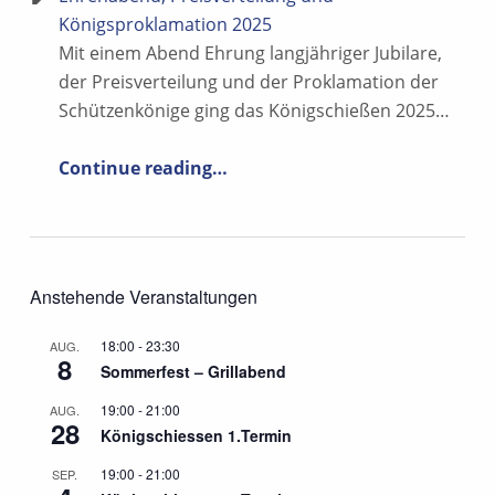
i
h
Königsproklamation 2025
o
Mit einem Abend Ehrung langjähriger Jubilare,
t
n
der Preisverteilung und der Proklamation der
e
Schützenkönige ging das Königschießen 2025…
n
“Ehrenabend, Preisverteilung und Königsproklamation 2025”
Continue reading
…
,
N
a
v
Anstehende Veranstaltungen
i
18:00
-
23:30
AUG.
8
g
Sommerfest – Grillabend
a
19:00
-
21:00
AUG.
28
Königschiessen 1.Termin
t
19:00
-
21:00
SEP.
i