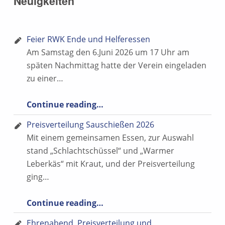
Neuigkeiten
i
S
c
u
h
Feier RWK Ende und Helferessen
c
t
Am Samstag den 6.Juni 2026 um 17 Uhr am
h
e
späten Nachmittag hatte der Verein eingeladen
e
zu einer…
n
u
-
“Feier RWK Ende und Helferessen”
Continue reading
…
n
N
Preisverteilung Sauschießen 2026
d
a
Mit einem gemeinsamen Essen, zur Auswahl
v
A
stand „Schlachtschüssel“ und „Warmer
i
n
Leberkäs“ mit Kraut, und der Preisverteilung
g
ging…
s
a
“Preisverteilung Sauschießen 2026”
i
Continue reading
…
t
c
Ehrenabend, Preisverteilung und