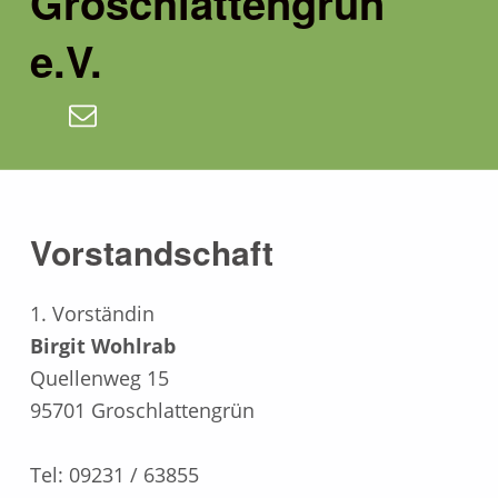
Groschlattengrün
e.V.
E-Mail
V
Vorstandschaft
o
1. Vorständin
r
Birgit Wohlrab
Quellenweg 15
s
95701 Groschlattengrün
t
Tel: 09231 / 63855