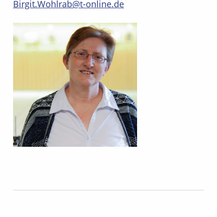
a
Birgit.Wohlrab@t-online.de
n
d
s
c
h
a
f
t