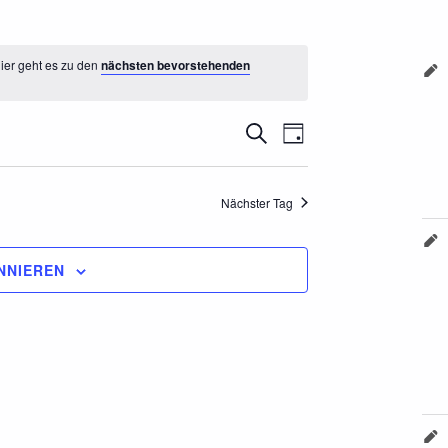
ier geht es zu den
nächsten bevorstehenden
V
V
SUCHE
TAG
e
e
Nächster Tag
r
r
a
a
NNIEREN
n
n
s
s
t
t
a
a