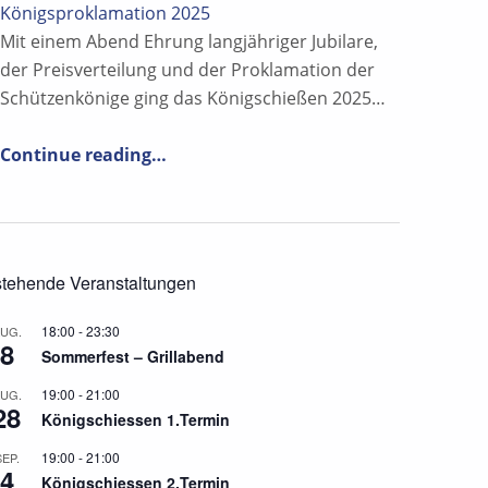
Königsproklamation 2025
Mit einem Abend Ehrung langjähriger Jubilare,
der Preisverteilung und der Proklamation der
Schützenkönige ging das Königschießen 2025…
“Ehrenabend, Preisverteilung und Königsproklamation 2025”
Continue reading
…
tehende Veranstaltungen
18:00
-
23:30
UG.
8
Sommerfest – Grillabend
19:00
-
21:00
UG.
28
Königschiessen 1.Termin
19:00
-
21:00
SEP.
4
Königschiessen 2.Termin