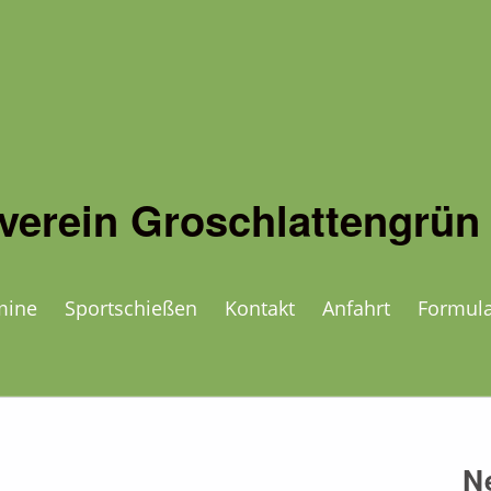
verein Groschlattengrün 
mine
Sportschießen
Kontakt
Anfahrt
Formul
N