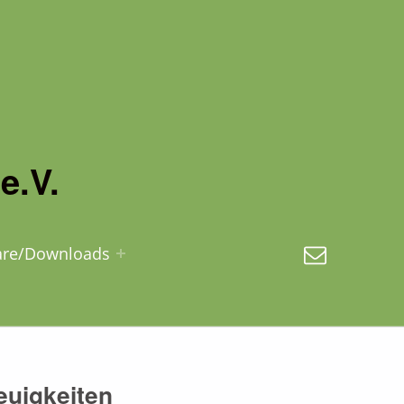
e.V.
E-Mail
are/Downloads
euigkeiten