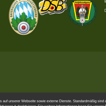
h
o
t
n
e
n
,
N
a
v
i
g
auf unserer Webseite sowie externe Dienste. Standardmäßig sind all