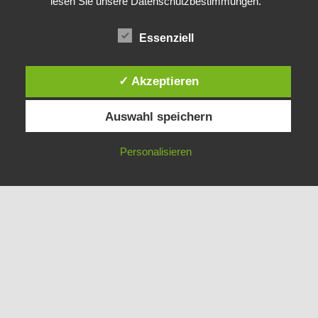
lesen Sie unsere Datenschutzbestimmungen.
Datenschutz
Essenziell
✓ Akzeptieren
Auswahl speichern
© 2022 Schützenverein Groschlattengrün e.V.
E-Mail
Back to top ↑
Personalisieren
MENU