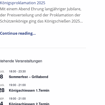
Königsproklamation 2025
Mit einem Abend Ehrung langjähriger Jubilare,
der Preisverteilung und der Proklamation der
Schützenkönige ging das Königschießen 2025…
“Ehrenabend, Preisverteilung und Königsproklamation 2025”
Continue reading
…
tehende Veranstaltungen
18:00
-
23:30
UG.
8
Sommerfest – Grillabend
19:00
-
21:00
UG.
28
Königschiessen 1.Termin
19:00
-
21:00
SEP.
4
Königschiessen 2.Termin