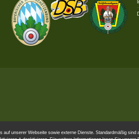
e
n
,
N
a
v
i
g
a
t
auf unserer Webseite sowie externe Dienste. Standardmäßig sind all