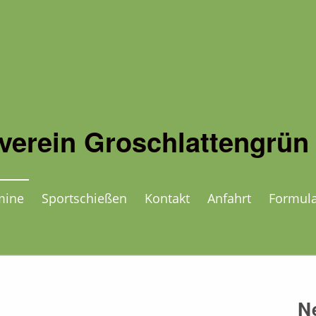
verein Groschlattengrün 
mine
Sportschießen
Kontakt
Anfahrt
Formul
N