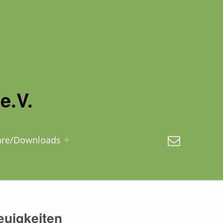
e.V.
E-Mail
are/Downloads
euigkeiten